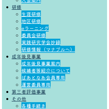
研修
生涯研修
地区研修
eラーニング
委員会研修
実践研究学会抄録
研修情報（マナブルへ）
成年後⾒事業
成年後⾒事業案内
候補者等紹介について
ぱあとなあ会員専用
運営委員専用
第三者評価事業
その他
各種⼿続き