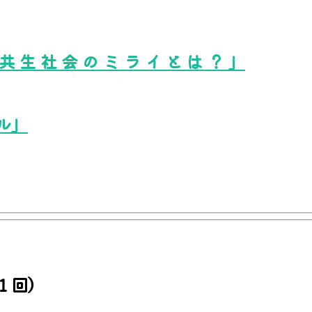
共 生 社 会 の ミ ラ イ と は ？ 」
ル」
１回）