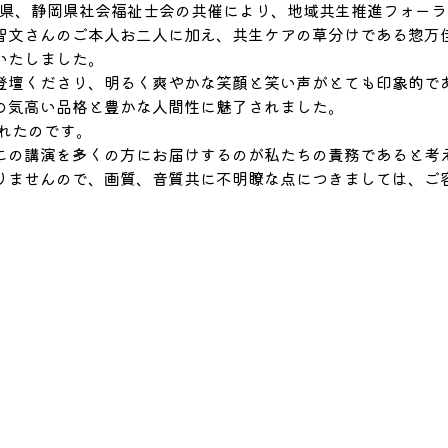
静岡県、静岡県社会福祉士会の共催により、地域共生推進フォー
智文さんのご本人お二人に加え、共生ケアの草分けである惣万
いたしました。
登壇くださり、明るく爽やかな笑顔と笑い声がとても印象的で
の気高い品格と豊かな人間性に魅了されました。
れたのです。
この講演を多くの方にお届けするのが私たちの責務であると考
りませんので、画質、音質共に不明瞭な点につきましては、ご