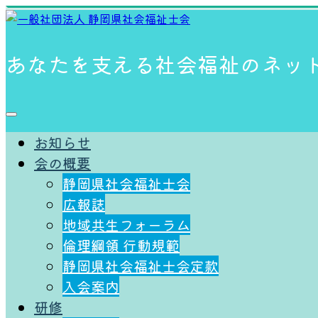
あなたを支える社会福祉のネッ
お知らせ
会の概要
静岡県社会福祉士会
広報誌
地域共生フォーラム
倫理綱領 ⾏動規範
静岡県社会福祉士会定款
入会案内
研修