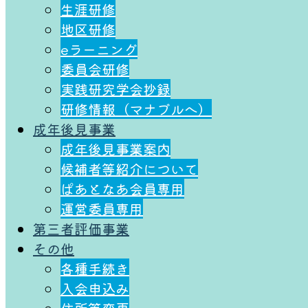
生涯研修
地区研修
eラーニング
委員会研修
実践研究学会抄録
研修情報（マナブルへ）
成年後⾒事業
成年後⾒事業案内
候補者等紹介について
ぱあとなあ会員専用
運営委員専用
第三者評価事業
その他
各種⼿続き
⼊会申込み