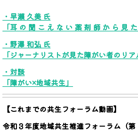
・早瀨 久美 氏
「耳 の 聞 こ え な い 薬 剤 師 か ら 見 た
・野澤 和弘 氏
「ジャーナリストが見た障がい者のリア
・対談
「障がい×地域共生」
【これまでの共生フォーラム動画】
令和３年度地域共生推進フォーラム（第